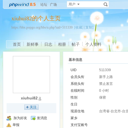
用户
论坛
广场
xiuhui82的个人主页
https://bbs.popgo.org/bbs/u.php?uid=511339
[收藏]
[复制]
首页
新鲜事
日志
相册
帖子
个人资料
基本信息
UID
511339
会员头衔
新手上路
系统头衔
禁止发言
在线时间
0 小时
性别
保密
xiuhui82
生日
关注
现居住地
台湾省-台北市-台
加为好友
发消息
家乡
举报
支付宝账号