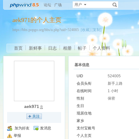
用户
论坛
广场
aek971的个人主页
https://bbs.popgo.org/bbs/u.php?uid=524005
[收藏]
[复制]
首页
新鲜事
日志
相册
帖子
个人资料
基本信息
UID
524005
会员头衔
新手上路
在线时间
1 小时
性别
保密
生日
aek971
现居住地
关注
家乡
加为好友
发消息
支付宝账号
举报
个人主页