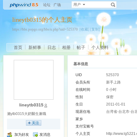
用户
论坛
广场
lineytb0315的个人主页
https://bbs.popgo.org/bbs/u.php?uid=525370
[收藏]
[复制]
首页
新鲜事
日志
相册
帖子
个人资料
基本信息
UID
525370
会员头衔
新手上路
在线时间
0 小时
性别
保密
生日
2011-01-01
lineytb0315
现居住地
台湾省-台北市-台
瀨ytb0315大奶醫生兼職
家乡
关注
支付宝账号
个人主页
http://www.lg5221
加为好友
发消息