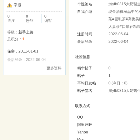
个性签名
瀨ytb0315大奶醫
举报
自我介绍
現金消費極品中的極品
0
0
0
茶#巨乳茶#高挑美
关注
粉丝
访客
人妻茶#口爆吞精#肛交
等级：
新手上路
注册时间
2022-06-04
总积分：
1
最后登录
2022-06-04
保密，2011-01-01
社区信息
最后登录：2022-06-04
更多资料
精华帖子
0
帖子
1
平均日发帖
0 (今日：0)
帖子签名
瀨ytb0315大奶醫
联系方式
QQ
阿里旺旺
Yahoo
Msn