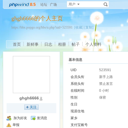
用户
论坛
广场
ghgh6666的个人主页
https://bbs.popgo.org/bbs/u.php?uid=523591
[收藏]
[复制]
首页
新鲜事
日志
相册
帖子
个人资料
基本信息
UID
523591
会员头衔
新手上路
系统头衔
禁止发言
在线时间
0 小时
性别
保密
ghgh6666
生日
关注
现居住地
加为好友
发消息
家乡
举报
支付宝账号