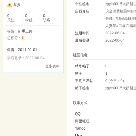
个性签名
瀨ytb0315大奶醫
举报
自我介绍
現金消費極品中的極品
0
0
0
茶#巨乳茶#高挑美
关注
粉丝
访客
人妻茶#口爆吞精#肛交
等级：
新手上路
注册时间
2022-06-04
总积分：
1
最后登录
2022-06-04
保密，2011-01-01
社区信息
最后登录：2022-06-04
更多资料
精华帖子
0
帖子
1
平均日发帖
0 (今日：0)
帖子签名
瀨ytb0315大奶醫
联系方式
QQ
阿里旺旺
Yahoo
Msn