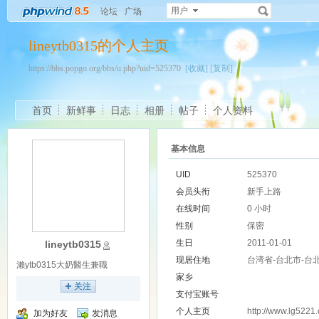
用户
论坛
广场
lineytb0315的个人主页
https://bbs.popgo.org/bbs/u.php?uid=525370
[收藏]
[复制]
首页
新鲜事
日志
相册
帖子
个人资料
基本信息
UID
525370
会员头衔
新手上路
在线时间
0 小时
性别
保密
生日
2011-01-01
lineytb0315
现居住地
台湾省-台北市-台
瀨ytb0315大奶醫生兼職
家乡
关注
支付宝账号
个人主页
http://www.lg5221
加为好友
发消息