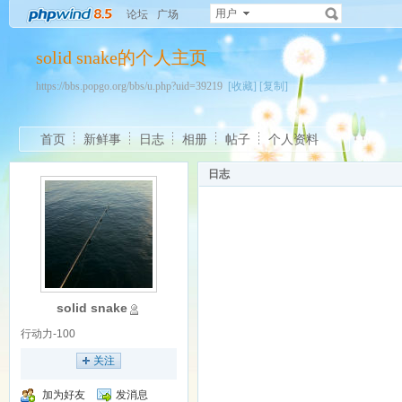
用户
论坛
广场
solid snake的个人主页
https://bbs.popgo.org/bbs/u.php?uid=39219
[收藏]
[复制]
首页
新鲜事
日志
相册
帖子
个人资料
日志
solid snake
行动力-100
关注
加为好友
发消息