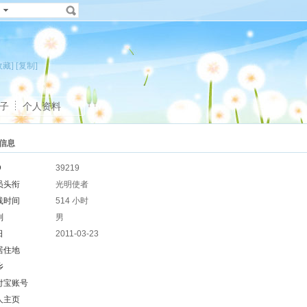
收藏]
[复制]
子
个人资料
信息
D
39219
员头衔
光明使者
线时间
514 小时
别
男
日
2011-03-23
居住地
乡
付宝账号
人主页