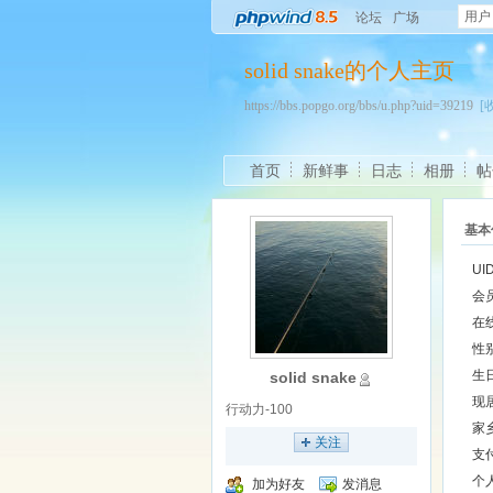
用户
论坛
广场
solid snake的个人主页
https://bbs.popgo.org/bbs/u.php?uid=39219
[
首页
新鲜事
日志
相册
帖
基本
UI
会
在
性
生
solid snake
现
行动力-100
家
关注
支
个
加为好友
发消息