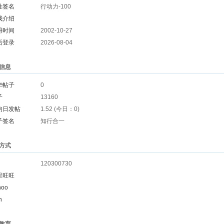
性签名
行动力-100
我介绍
册时间
2002-10-27
后登录
2026-08-04
信息
华帖子
0
子
13160
均日发帖
1.52 (今日：0)
子签名
知行合一
方式
120300730
里旺旺
hoo
n