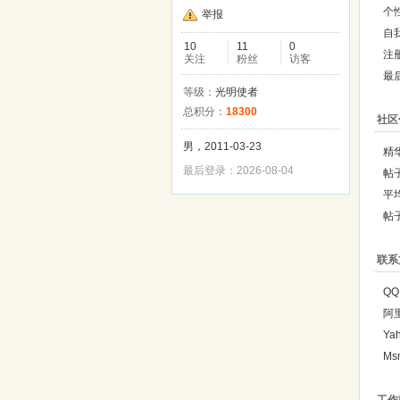
个
举报
自
10
11
0
注
关注
粉丝
访客
最
等级：
光明使者
总积分：
18300
社区
男，2011-03-23
精
最后登录：2026-08-04
帖
平
帖
联系
QQ
阿
Ya
Ms