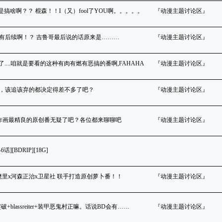
最终话是搞啥啊？？ 棍森！！I（又）fool了YOU啊。。。。。
『动漫主题讨论区』
哦，还有后续啊！？ 吉鲁哥最后说的话原来是………
『动漫主题讨论区』
太有趣了....咱就是要看的这种有肉有燃有恶搞的番啊,FAHAHA
『动漫主题讨论区』
月已过半，该追该弃的都决定得差不多了吧？
『动漫主题讨论区』
最浓厚、作画最精良的原创番无疑了吧？各位都来聊聊吧
『动漫主题讨论区』
话][BDRIP][18G]
田麿里x河森正治x卫星社 联手打造原创萝卜番！！
『动漫主题讨论区』
破+blassreiter+装甲恶鬼村正嘛。话说BD会有……
『动漫主题讨论区』