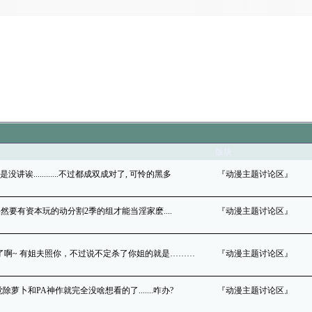
版块
讲诶............不过都成双成对了, 可怜的黑多
『动漫主题讨论区』
在哪叻？果然要有资本玩的动分割2季的组才能当淫家麽....
『动漫主题讨论区』
 太好了啊~ 有姐夫照你，不过说不定杀了你姐的就是………
『动漫主题讨论区』
觉除萝卜和PA神作就完全没啥想看的了.......咋办?
『动漫主题讨论区』