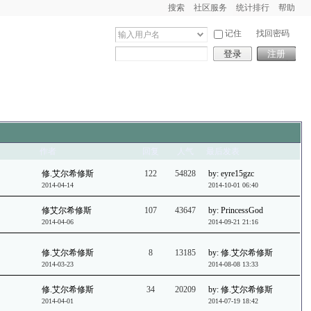
搜索
社区服务
统计排行
帮助
记住
找回密码
登录
注册
作者
回复
人气
最后发表
修.艾尔希修斯
122
54828
by: eyre15gzc
2014-04-14
2014-10-01 06:40
修艾尔希修斯
107
43647
by: PrincessGod
2014-04-06
2014-09-21 21:16
修.艾尔希修斯
8
13185
by: 修.艾尔希修斯
2014-03-23
2014-08-08 13:33
修.艾尔希修斯
34
20209
by: 修.艾尔希修斯
2014-04-01
2014-07-19 18:42