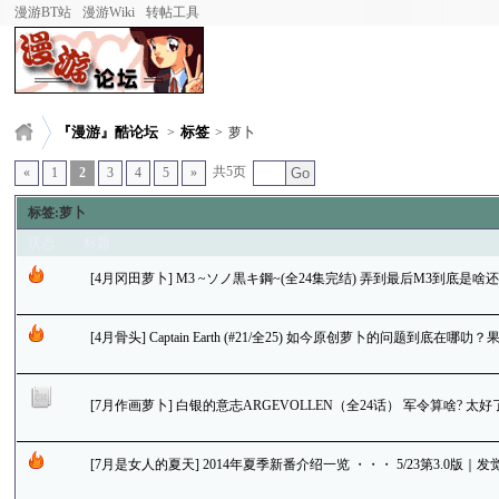
漫游BT站
漫游Wiki
转帖工具
『漫游』酷论坛
标签
>
>
萝卜
共5页
«
1
2
3
4
5
»
Go
标签:萝卜
状态
标题
[4月冈田萝卜] M3 ~ソノ黒キ鋼~(全24集完结) 弄到最后M3到底是啥还是没
[4月骨头] Captain Earth (#21/全25) 如今原创萝卜的问题到底
[7月作画萝卜] 白银的意志ARGEVOLLEN（全24话） 军令算啥?
[7月是女人的夏天] 2014年夏季新番介绍一览 ・・・ 5/23第3.0版｜发