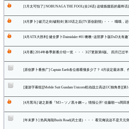
[1月太可怕了] NOBUNAGA THE FOOL(全24话) 这锻炼腹筋的
OTL
[4月萝卜] 破刃之剑/破鞋剑 第10话之后(TV原创剧情) ・・・ 哦
[4月ATX大胜利] 健全萝卜Daimidaler #01 噢噢~这部萝卜版DxD
HA
[4月番] 2014年春季新番介绍一览 ・・・ 3/27更新第6版。 四
[原创萝卜番推广] Captain Earth各位都看懂多少了？ 4月设定
[漫游字幕组][Mobile Suit Gundam Unicorn机动战士高达UC独角兽][第1-6
[4月黑马] 谜之新番『M3～ソノ黒キ鋼～』情报公开! 佐藤順一x岡
[年末萝卜] 热风海陆Bushi Road(武士道) ・・・ 看完俺说这不是天元突