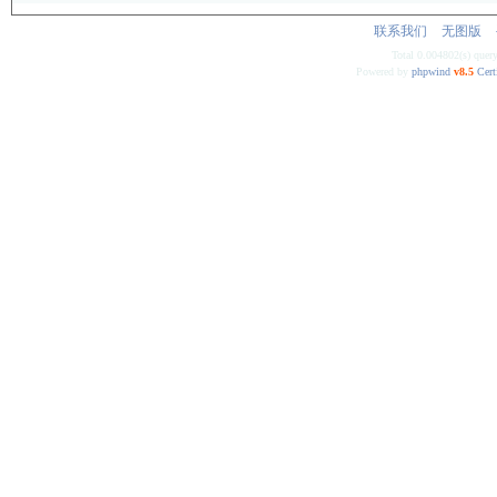
联系我们
无图版
Total 0.004802(s) quer
Powered by
phpwind
v8.5
Cert