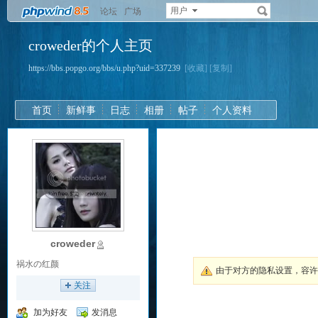
用户
论坛
广场
croweder的个人主页
https://bbs.popgo.org/bbs/u.php?uid=337239
[收藏]
[复制]
首页
新鲜事
日志
相册
帖子
个人资料
croweder
祸水の红颜
由于对方的隐私设置，容
关注
加为好友
发消息