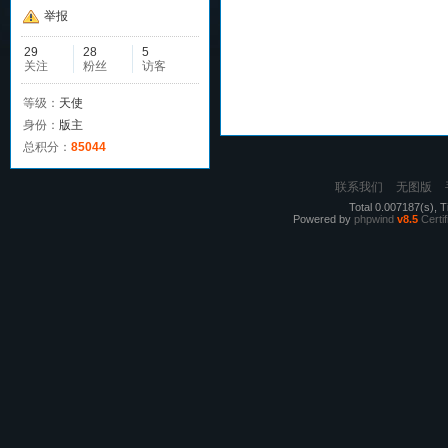
举报
29
28
5
关注
粉丝
访客
等级：
天使
身份：
版主
总积分：
85044
联系我们
无图版
Total 0.007187(s), T
Powered by
phpwind
v8.5
Certif