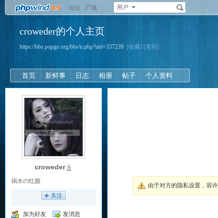
用户
论坛
广场
croweder的个人主页
https://bbs.popgo.org/bbs/u.php?uid=337239
[收藏]
[复制]
首页
新鲜事
日志
相册
帖子
个人资料
croweder
祸水の红颜
由于对方的隐私设置，容
关注
加为好友
发消息