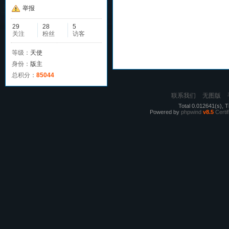
举报
29
28
5
关注
粉丝
访客
等级：
天使
身份：
版主
总积分：
85044
联系我们
无图版
Total 0.012641(s), T
Powered by
phpwind
v8.5
Certif