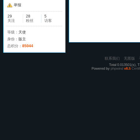
举报
29
28
5
关注
粉丝
访客
等级：
天使
身份：
版主
总积分：
85044
联系我们
无图版
Total 0.013501(s), T
Powered by
phpwind
v8.5
Certif