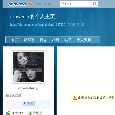
用户
论坛
广场
croweder的个人主页
https://bbs.popgo.org/bbs/u.php?uid=337239
[收藏]
[复制]
首页
新鲜事
日志
相册
帖子
个人资料
croweder
祸水の红颜
由于对方的隐私设置，容
关注
加为好友
发消息