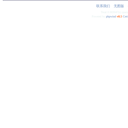
联系我们
无图版
Total 0.003047(s) quer
Powered by
phpwind
v8.5
Cert