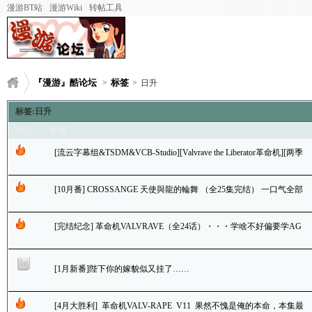
漫游BT站
漫游Wiki
转帖工具
『漫游』酷论坛
标签
>
>
日升
标签:日升
状态
标题
[流云字幕组&TSDM&VCB-Studio][Valvrave the Liberator革命机][两季
全+SP][BDRIP][49G]
[10月番] CROSSANGE 天使與龍的輪舞 （全25集完结） 一口气全部
补完很爽啊～这片其实除了OOXX外还是挺正经的嗯……
[完结纪念] 革命机VALVRAVE（全24话）・・・学啥不好偏要学AG
E石像END不愧是脑残机；最爱结婚END不愧是大河内.(茶)
[1月新番]陛下你的嫁貌似又挂了……
[4月大胜利] 革命机VALV-RAPE V11 果然不愧是俺的本命，本集最