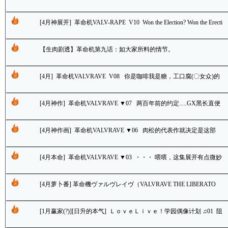
后继续神展开，另外感谢乙野四方字老湿的剧透
[4月神展开] 革命机VALV-RAPE V10 Won the Election? Won the Erecti
on! OS-girl GJ!!
【生肉剧透】革命机第九话：如大家所料的情节。
[4月] 革命机VALVRAVE V08 你是咖啡我是糖，工口腐(〇女众)的
大胜利……话说俺倒想看小野哥ntr金毛了(///∇//)
[4月神作] 革命机VALVRAVE ▼07 两百年前的约定.....GX黑长直便
当旗解除.....不过怎么换成俺的〇〇挂了.....(T∇T)
[4月神作画] 革命机VALVRAVE ▼06 肉松的代表作就决定是这部
了！肉食系黑长直idol最高了啊啊！！！＼(￣▽￣)／
[4月本命] 革命机VALVRAVE ▼03 ・・・ 喂喂，这集展开有点微妙
啊，而且连萝卜都没了，日升在搞啥飞机？
[4月萝卜番] 革命機ヴァルヴレイヴ（VALVRAVE THE LIBERATO
R）・・・ 新PV和angela新歌来鸟～～
[1月赢家(?)][日升的本气] ＬｏｖｅＬｉｖｅ！学园偶像计划 ♫01 阻
止废校的妹子们都是好妹子啊＼(￣▽￣)／