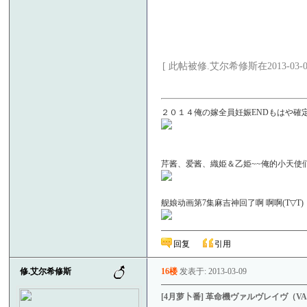
[ 此帖被修.艾尔希修斯在2013-03-09
２０１４俺の嫁全員妊娠ENDもはや確定！
芹酱、爱酱、織姫＆乙姫~~俺的小天使们啊＼(
舰娘动画第7集麻吉神回了啊 啊啊(T▽
回复
引用
修.艾尔希修斯
16楼
发表于: 2013-03-09
[4月萝卜番] 革命機ヴァルヴレイヴ（VA