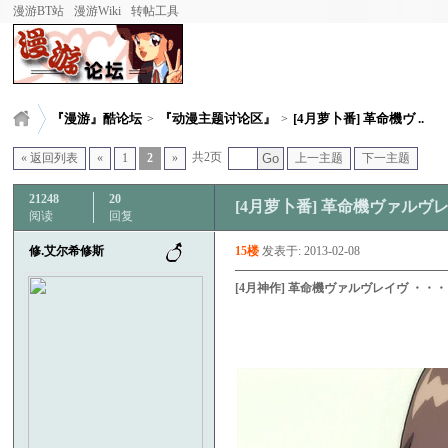
漫游BT站
漫游Wiki
转帖工具
『漫游』酷论坛
『动漫主题讨论区』
[4月萝卜番] 革命機ヴ ..
>
>
共2页
« 返回列表
«
1
2
»
Go
上一主题
下一主题
21248
20
[4月萝卜番] 革命機ヴァルヴレイ
阅读
回复
修.艾尔希修斯
15楼
发表于: 2013-02-08
[4月神作] 革命機ヴァルヴレイヴ ・・・