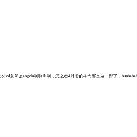
ed竟然是angela啊啊啊啊，怎么看4月番的本命都是这一部了，huahahaha