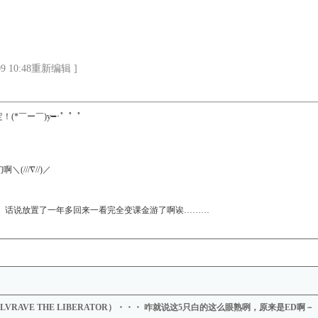
 10:48重新编辑 ]
(*￣ー￣)y━･゜゜゜
///∇//)／
T) 话说放置了一年多回来一看完全变课金游了啊诶………
LVRAVE THE LIBERATOR）・・・ 咋就说这5只白的这么眼熟咧，原来是ED啊－ 