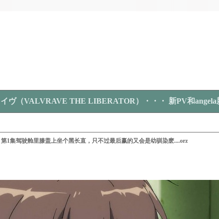
ヴ（VALVRAVE THE LIBERATOR）・・・ 新PV和ange
 第1集驾驶舱里膝盖上坐个黑长直，只不过最后赢的又会是幼驯染麽....orz