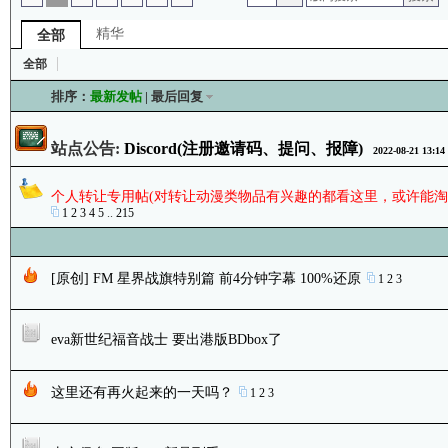
精华
全部
全部
排序：
最新发帖
|
最后回复
站点公告:
Discord(注册邀请码、提问、报障)
2022-08-21 13:14
个人转让专用帖(对转让动漫类物品有兴趣的都看这里，或许能淘
1
2
3
4
5
..
215
[原创] FM 星界战旗特别篇 前4分钟字幕 100%还原
1
2
3
eva新世纪福音战士 要出港版BDbox了
这里还有再火起来的一天吗？
1
2
3