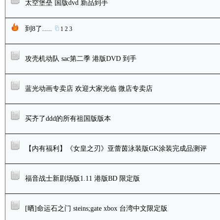
太空堡垒 国版dvd 新品到手
到8了.....
1
2
3
攻壳机动队 sac第二季 港版DVD 到手
蓝光动画专卖店 欢迎大家光临 微店专卖店
买齐了ddd的所有祖国版版本
【内有福利】《女皇之刃》亚蕾茵泳装版GK涂装完成品测评
福音战士新剧场版1.11 港版BD 限定版
[晒]命运石之门 steins;gate xbox 台湾中文限定版