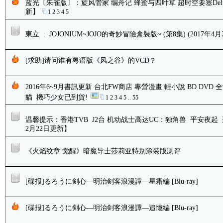
蓝光〔朱雀版〕：旋风管家 编舟记 蜂蜜与四叶草 超时空要塞Delta 
新】
1
2
3
4
5
東立 : JOJONIUM~JOJO的奇妙冒險盒裝版~ (第8集) (2017年4
[求助]请问谁有粤语版《风之谷》的VCD？
2016年6~9月書訊更新 台北FW商店 專營漫畫 輕小說 BD DVD
貓 機巧少女已到貨!
1
2
3
4
5
..
55
温馨提示：香港TVB J2台 机动战士高达UC：独角兽 平安夜起 
2月22日更新】
《火焰纹章 觉醒》暗魔导士莎莉亚特别涂装版测评
[碟报]るろうに剣心―明治剣客浪漫譚―星霜編 [Blu-ray]
[碟报]るろうに剣心―明治剣客浪漫譚―追憶編 [Blu-ray]