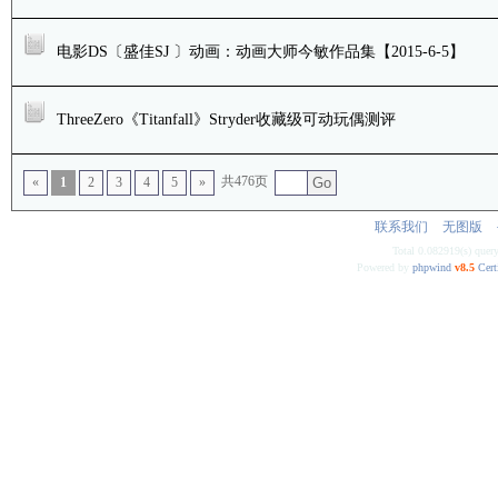
电影DS〔盛佳SJ 〕动画：动画大师今敏作品集【2015-6-5】
ThreeZero《Titanfall》Stryder收藏级可动玩偶测评
共476页
«
1
2
3
4
5
»
Go
联系我们
无图版
Total 0.082919(s) quer
Powered by
phpwind
v8.5
Cert