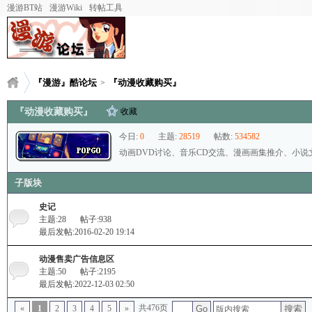
漫游BT站
漫游Wiki
转帖工具
『漫游』酷论坛
『动漫收藏购买』
>
『动漫收藏购买』
收藏
今日:
0
主题:
28519
帖数:
534582
动画DVD讨论、音乐CD交流、漫画画集推介、小
子版块
史记
主题:28
帖子:938
最后发帖:2016-02-20 19:14
动漫售卖广告信息区
主题:50
帖子:2195
最后发帖:2022-12-03 02:50
共476页
搜索
«
1
2
3
4
5
»
Go