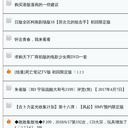
购买港版漫画的一些建议
日版全区柯南剧场版18【异次元的狙击手】初回限定版
怀念青春，我来看看
求购天下厂商初版的电影少女两DVD一套
[纽曼]死亡笔记TV版 初回限定版
1
2
3
朱雀版〔BD 宇宙战舰大和号2199〕评赏(简) 【 2017年4月7日】
【吉卜力蓝光收集计划】第十八弹：【风起】HMV预约限定版
◆敗敗集散地◆P.109，2018/6/17第192次，CD大宗，玩具增加了
z
1
2
3
4
5
..
109