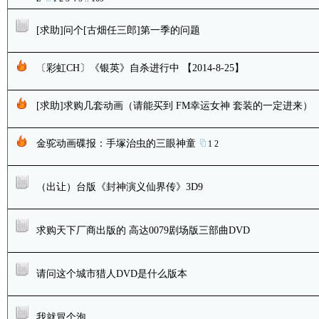
[求助]问个[古畑任三郎]第一季的问题
〔彩虹CH〕《银英》自杀进行中 【2014-8-25】
[求助]求购几套动画（请能买到 FM幸运女神 套装的一定进来）
金驼动画碟报：手塚治虫的三眼神童
1
2
（出让）台版《封神演义仙界传》3D9
求购天下厂商出版的 高达0079剧场版三部曲DVD
请问这个城市猎人DVD是什么版本
我就冒个泡