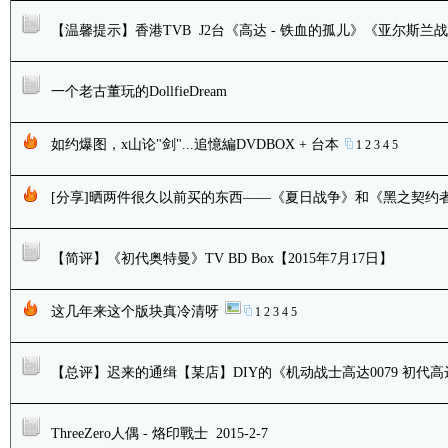
【温馨提示】香港TVB J2台《高达 - 铁血的孤儿》《亚尔斯兰战记》
一个老古董玩的DollfieDream
如约爆图，x山论"剑"...追憶編DVDBOX + 台本
1
2
3
4
5
[分享]晒两件很久以前买的东西——《夏日战争》和《黑之契约者》
【简评】《初代奥特曼》TV BD Box【2015年7月17日】
这几年来这个版块真冷清呀
1
2
3
4
5
【总评】迟来的通缉【某店】DIY的《机动战士高达0079 初代高达TV》B
ThreeZero人偶 - 烙印戰士 2015-2-7