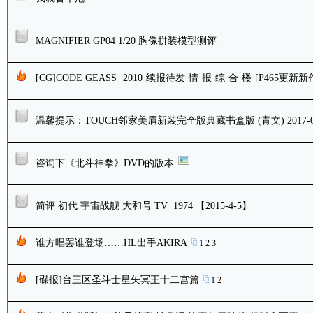
MAGNIFIER GP04 1/20 胸像拼装模型测评
[CG]CODE GEASS ·2010·续报待发·情·报·综·合·楼·[P465更新
温馨提示：TOUCH邻家美眉新装完全版典藏书盒版 (青文) 2017-05
咨询下《北斗神拳》DVD的版本
简评 初代 宇宙战舰 大和号 TV 1974 【2015-4-5】
谁方唱罢谁登场……HL出手AKIRA
1
2
3
[碟报]台三区圣斗士星矢冥王十二宫篇
1
2