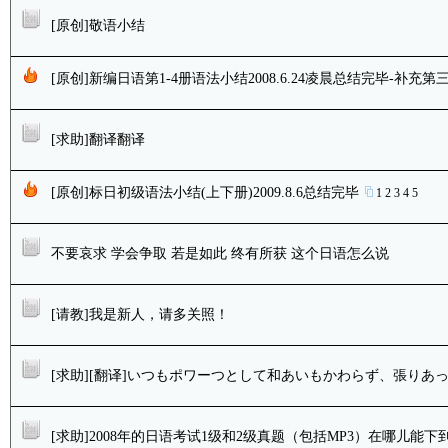
[原创]敬语小结
[原创]新编日语第1-4册语法小结2008.6.24凌晨总结完毕-补充第
[求助]翻译翻译
[原创]标日初级语法小结(上下册)2009.8.6总结完毕
1
2
3
4
5
不要哀求 学会争取 若是如此 终有所获 这个日语怎么说
[请教]我是新人，请多关照！
[求助][翻译]いつもポワーつとして和あいもかわらず、張りあ
[求助]2008年的日语考试1级和2级真题（包括MP3）在哪儿能下