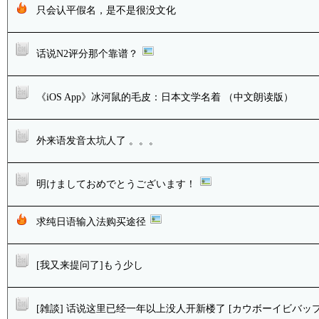
只会认平假名，是不是很没文化
话说N2评分那个靠谱？
《iOS App》冰河鼠的毛皮：日本文学名着 （中文朗读版）
外来语发音太坑人了 。。。
明けましておめでとうございます！
求纯日语输入法购买途径
[我又来提问了]もう少し
[雑談] 话说这里已经一年以上没人开新楼了 [カウボーイビバップ8