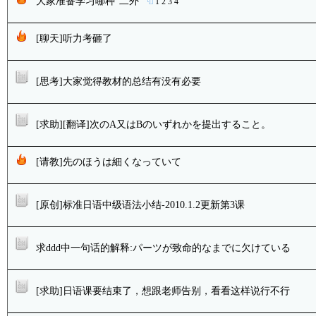
大家准备学习哪种“二外”
1
2
3
4
[聊天]听力考砸了
[思考]大家觉得教材的总结有没有必要
[求助][翻译]次のA又はBのいずれかを提出すること。
[请教]先のほうは細くなっていて
[原创]标准日语中级语法小结-2010.1.2更新第3课
求ddd中一句话的解释:パーツが致命的なまでに欠けている
[求助]日语课要结束了，想跟老师告别，看看这样说行不行