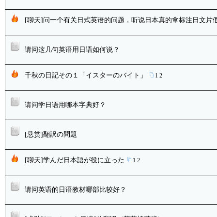
[聊天]问一个有关日式英语的问题，听说日本真的拿标注日文片
请问这几句英语用日语如何说？
千秋の日記その１「イスターのバイト」
1
2
请问学日语用哪本字典好？
[悬赏]翻訳の問題
[聊天]学んだ日本語が役に立った
1
2
请问英语的日语教材哪部比较好？