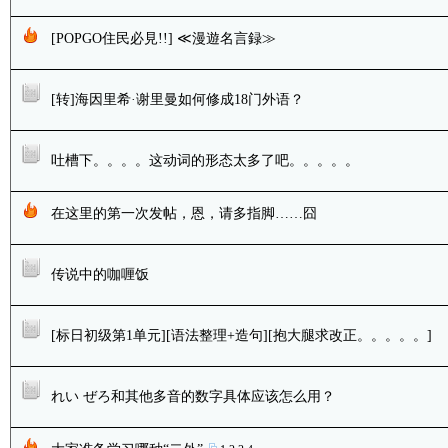
[POPGO住民必見!!] ≪漫遊名言録≫
[转]海因里希·谢里曼如何修成18门外语？
吐槽下。。。。这动词的形态太多了吧。。。。。
在这里的第一次发帖，恩，请多指脚……囧
传说中的咖喱饭
[标日初级第1单元][语法整理+造句][抱大腿求改正。。。。。]
れい ぜろ和其他多音的数字具体应该怎么用？