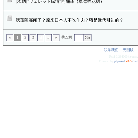
[求助]“フェレット風情”的翻译（草莓棉花糖）
我孤陋寡闻了？原来日本人不吃羊肉？猪是近代引进的？
共22页
«
1
2
3
4
5
»
Go
联系我们
无图版
Total 0.234003(s) quer
Powered by
phpwind
v8.5
Cert