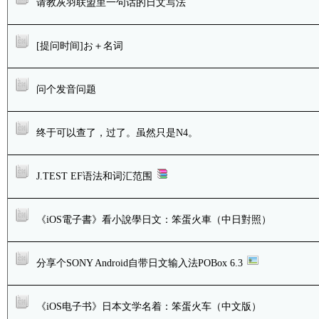
请教灰羽联盟里一句话的日文写法
[提问时间]お＋名词
问个发音问题
终于可以查了，过了。虽然只是N4。
J.TEST EF语法和词汇范围
《iOS電子書》看小說學日文：笨蛋火車（中日對照）
分享个SONY Android自带日文输入法POBox 6.3
《iOS电子书》日本文学名着：笨蛋火车（中文版）