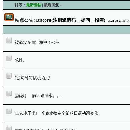
排序：
最新发帖
|
最后回复
站点公告:
Discord(注册邀请码、提问、报障)
2022-08-21 13:14
被淹没在词汇海中了~O~
求推。
[提问时间]みんなで
[請教］ 關西跟關東。。。
[iPad电子书]一个表格搞定全部的日语动词变化