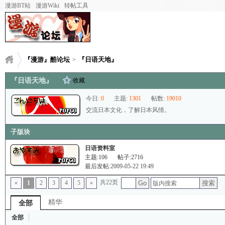
漫游BT站
漫游Wiki
转帖工具
『漫游』酷论坛
『日语天地』
>
『日语天地』
收藏
今日:
0
主题:
1301
帖数:
19010
交流日本文化，了解日本风情。
子版块
日语资料室
主题:106
帖子:2716
最后发帖:2009-05-22 19:49
共22页
搜索
«
1
2
3
4
5
»
Go
精华
全部
全部