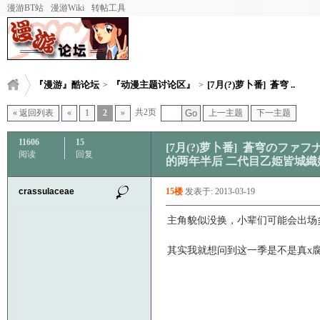
漫游BT站
漫游Wiki
转帖工具
『漫游』酷论坛
『动漫主题讨论区』
[7月(?)萝卜番] 蒼穹 ..
>
>
共2页
« 返回列表
«
1
2
»
Go
上一主题
下一主题
11606
15
[7月(?)萝卜番] 蒼穹のファフ
阅读
回复
的两年半后 二代目乙姫皆城織姫 Co
crassulaceae
15楼
发表于: 2013-03-19
主角貌似没换，小辈们可能会出场
其实我就想问到这一季是不是真x