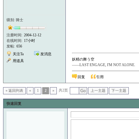
级别: 骑士
注册时间:
2004-12-12
在线时间:
17小时
发帖:
656
关注Ta
发消息
妖精の舞う空
用道具
——LAST ENGAGE, I'M NOT ALONE.
回复
引用
共2页
« 返回列表
«
1
2
»
Go
上一主题
下一主题
快速回复