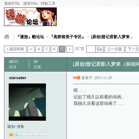
漫游BT站
漫游Wiki
转帖工具
『漫游』酷论坛
『高桥留美子专区』
[原创]曾记君影入梦来 ..
>
>
共7页
« 返回列表
«
4
5
6
7
»
Go
上一主题
下一
48575
94
[原创]曾记君影入梦来（奈桔向；
阅读
回复
starsaber
90楼
发表于: 2011-11-29
唔……
记起了很久以前看的动画。
我很久没看这部动画了……
级别: 侠客