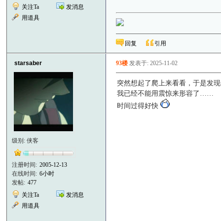
关注Ta
发消息
用道具
回复
引用
starsaber
93楼
发表于: 2025-11-02
突然想起了爬上来看看，于是发现
我已经不能用震惊来形容了……
时间过得好快
级别: 侠客
注册时间:
2005-12-13
在线时间:
6小时
发帖:
477
关注Ta
发消息
用道具