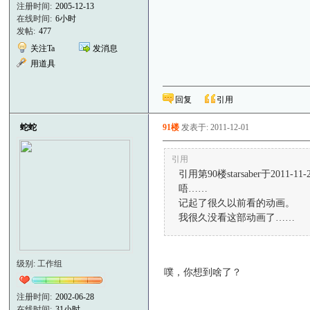
注册时间:
2005-12-13
在线时间:
6小时
发帖:
477
关注Ta
发消息
用道具
回复
引用
蛇蛇
91楼
发表于: 2011-12-01
引用
引用第90楼starsaber于2011-11-
唔……
记起了很久以前看的动画。
我很久没看这部动画了……
级别: 工作组
噗，你想到啥了？
注册时间:
2002-06-28
在线时间:
31小时