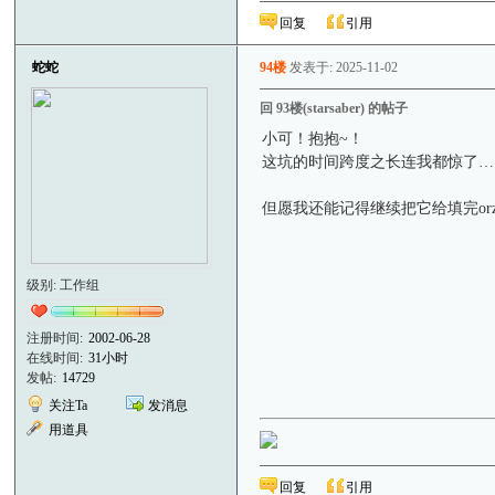
回复
引用
蛇蛇
94楼
发表于: 2025-11-02
回 93楼(starsaber) 的帖子
小可！抱抱~！
这坑的时间跨度之长连我都惊了…
但愿我还能记得继续把它给填完or
级别: 工作组
注册时间:
2002-06-28
在线时间:
31小时
发帖:
14729
关注Ta
发消息
用道具
回复
引用