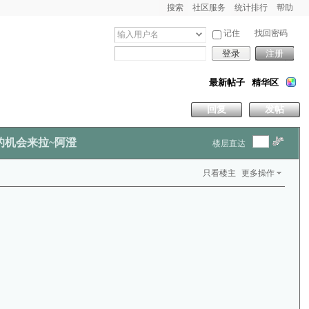
搜索
社区服务
统计排行
帮助
记住
找回密码
登录
注册
最新帖子
精华区
回复
发帖
tr的机会来拉~阿澄
楼层直达
只看楼主
更多操作