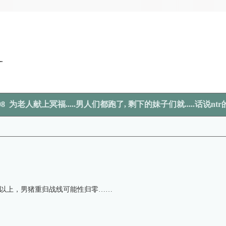
.
#08 为老人献上冥福.....男人们都跑了, 剩下的妹子们就.....话说n
年以上，男猪重归战线可能性归零……