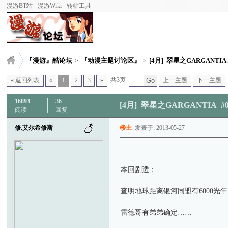
漫游BT站
漫游Wiki
转帖工具
『漫游』酷论坛
『动漫主题讨论区』
[4月] 翠星之GARGANTIA .
>
>
共3页
« 返回列表
«
1
2
3
»
Go
上一主题
下一主题
16893
36
[4月] 翠星之GARGANTIA 
阅读
回复
修.艾尔希修斯
楼主
发表于: 2013-05-27
本回剧透：
查明地球距离银河同盟有6000光
雷德哥有弟弟确定……