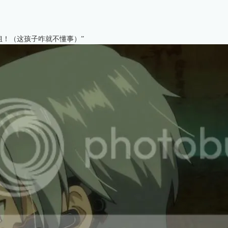
姐！（这孩子咋就不懂事）”