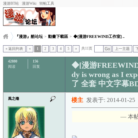
漫游BT站
漫游Wiki
转帖工具
『漫游』酷论坛
動畫下載區
◆[漫游FREEWIND工作室] ..
>
>
共11页
« 返回列表
«
1
2
3
4
5
»
Go
上一主题
42880
156
◆[漫游FREEWIND工作
阅读
回复
dy is wrong as
了 全套 中文字幕BD
風之殤
楼主
发表于: 2014-01-25
— 本帖