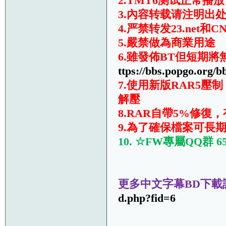
2.TMT6测试正常播放
3.內容转载请注明出
4.严禁转发23.ne
5.嚴禁做為商業用途
6.雖發佈BT但短期
ttps://bbs.popgo.org/b
7.使用新版RAR5壓
解壓
8.RAR自帶5%修復
9.為了確保檔案可長期
10. ☆FW專屬QQ群 
更多中文字幕BD下載
d.php?fid=6