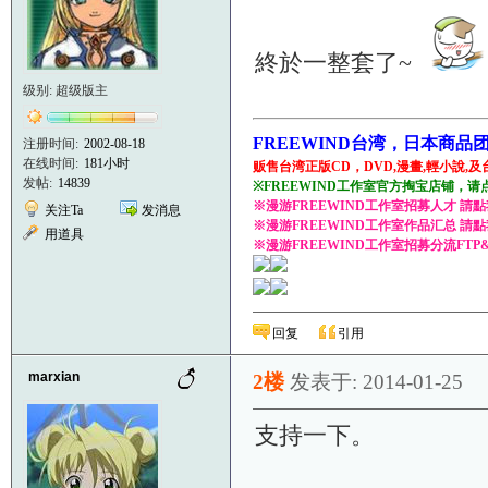
終於一整套了~
级别: 超级版主
FREEWIND台湾，日本商品
注册时间:
2002-08-18
在线时间:
181小时
贩售台湾正版CD，DVD,漫畫,輕小說,及
发帖:
14839
※FREEWIND工作室官方掏宝店铺，请
※漫游FREEWIND工作室招募人才 請
关注Ta
发消息
※漫游FREEWIND工作室作品汇总 請
用道具
※漫游FREEWIND工作室招募分流FTP
回复
引用
marxian
2楼
发表于: 2014-01-25
支持一下。