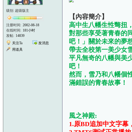
级别: 超级版主
【內容簡介】
高中生八幡生性彆扭
注册时间:
2002-08-18
在线时间:
181小时
對那些享受著青春的
发帖:
14839
吧！」關於未來的夢
关注Ta
发消息
帶去全校第一美少女
用道具
平凡無奇的八幡與美
吧！
然而，雪乃和八幡個
滿錯誤的青春故事！
風之神殿:
1.原BD追加中文字幕