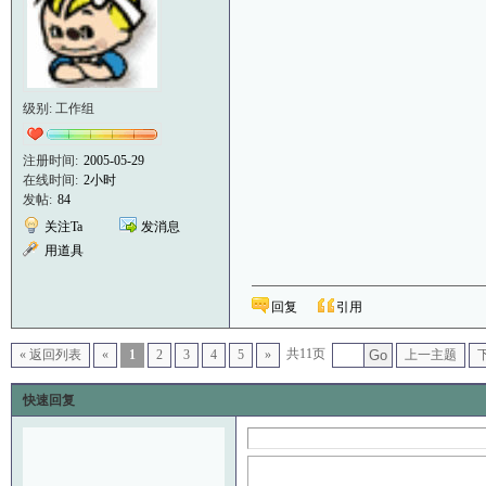
级别: 工作组
注册时间:
2005-05-29
在线时间:
2小时
发帖:
84
关注Ta
发消息
用道具
回复
引用
共11页
« 返回列表
«
1
2
3
4
5
»
Go
上一主题
快速回复