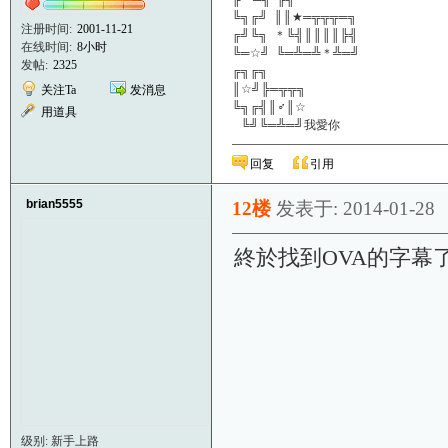
╚╗╔╝ ║║★═╦╦╦═╗
注册时间:
2001-11-21
╔╝╚╗ ＊╚╣║║║║╠╣
在线时间:
8小时
╚═☆╝ ╚═╩═╩＊╩═╝
发帖:
2325
╔╗╔╗
║☆╝╠═╦╦╗
关注Ta
发消息
╚╗╔╣║♂║☆
用道具
╚╝╚═╩═╝我愛你
回复
引用
brian5555
12楼
发表于: 2014-01-28
終於找到OVA的字幕
级别: 新手上路