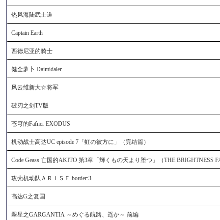
热风海陆武士道
Captain Earth
西德尼亚的骑士
健全萝卜 Daimidaler
风云维新大☆将军
破刃之剑TV版
苍穹的Fafner EXODUS
机动战士高达UC episode 7「虹の彼方に」（完结篇）
Code Geass 亡国的AKITO 第3章「輝くもの天より堕つ」（THE BRIGHTNESS F
攻壳机动队ＡＲＩＳＥ border:3
高达G之复国
翠星之GARGANTIA ～めぐる航路、遥か～ 前編