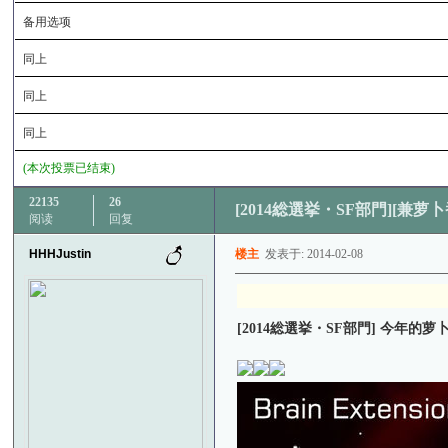
备用选项
同上
同上
同上
(本次投票已结束)
22135
26
[2014総選挙・SF部門][兼
阅读
回复
HHHJustin
楼主
发表于: 2014-02-08
[2014総選挙・SF部門] 今年的