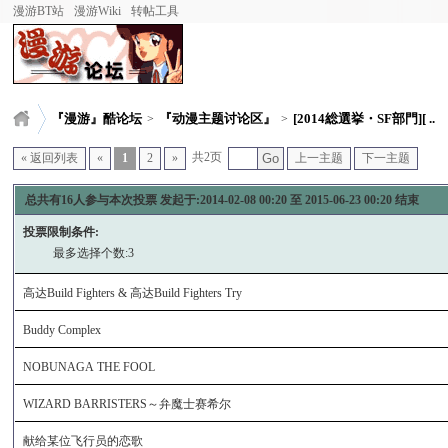
漫游BT站
漫游Wiki
转帖工具
『漫游』酷论坛
『动漫主题讨论区』
[2014総選挙・SF部門][ ..
>
>
共2页
« 返回列表
«
1
2
»
Go
上一主题
下一主题
总共有
16
人参与本次投票 发起于:2014-02-08 00:20
至 2015-06-23 00:20 结束
投票限制条件:
最多选择个数:3
高达Build Fighters & 高达Build Fighters Try
Buddy Complex
NOBUNAGA THE FOOL
WIZARD BARRISTERS～弁魔士赛希尔
献给某位飞行员的恋歌