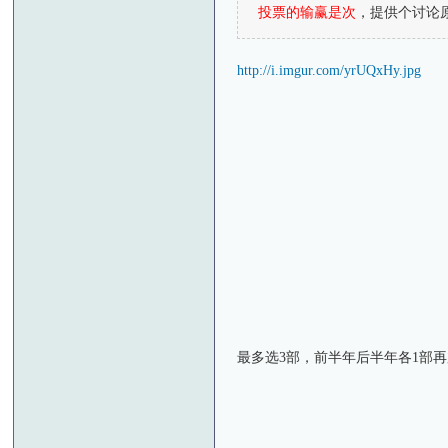
投票的输赢是次
，提供个讨论
http://i.imgur.com/yrUQxHy.jpg
最多选3部，前半年后半年各1部再