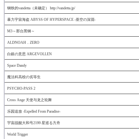
钢铁的vandetta（未确定） http://vandetta.jp/
暴力宇宙海盗 ABYSS OF HYPERSPACE -亜空の深淵-
M3～那台黑钢～
ALDNOAH．ZERO
白銀の意思 ARGEVOLLEN
Space Dandy
魔法科高校の劣等生
PSYCHO-PASS 2
Cross Ange 天使与龙之轮舞
乐园追放 -Expelled From Paradise-
宇宙战舰大和号2199 星巡る方舟
World Trigger