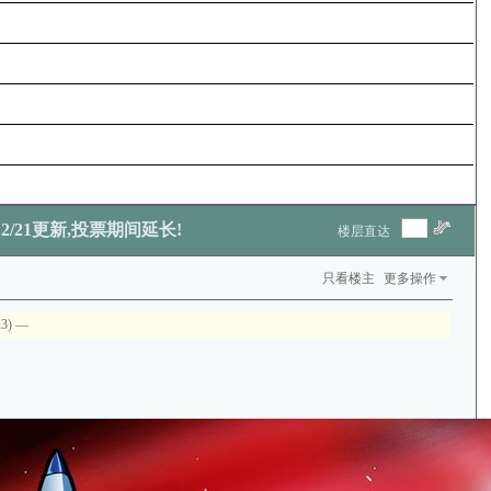
2/21更新,投票期间延长!
楼层直达
只看楼主
更多操作
3) —