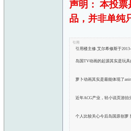
声明： 本投
品，并非单纯
引用
引用楼主修.艾尔希修斯于2013-04-1
岛国TV动画的起源其实是玩
萝卜动画其实是最能体现了an
近年ACG产业，轻小说页游
个人比较关心今后岛国原创萝