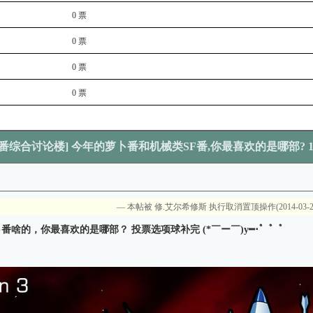
0 票
0 票
0 票
0 票
萝卜番综合讨论楼] 今年的萝卜番和机械类SF番,你最喜欢的是哪部? 1
— 本帖被 修.艾尔希修斯 执行取消置顶操作(2014-03-2
萝卜番啥的，你最喜欢的是哪部？ 投票选项球补完 (*￣ー￣)y━･゜゜゜