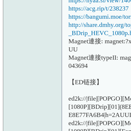
https://nyaa.si/view/14
https://acg.rip/t/238237
https://bangumi.moe/t
http://share.dmhy.org
_BDrip_HEVC_1080p.
Magnet連接: magnet:?
UU
Magnet連接typeII: magne
043694
【ED链接】
ed2k://|file|[POPGO]
[1080P][BDrip][01](
E8E77FA6B4|h=2AUU
ed2k://|file|[POPGO]