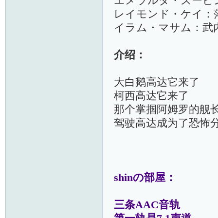
エメラルダ・ズービ
レイモンド・ケイ：落
イラム・マサム：武内
介绍：
大白鹅高达它来了
柯西高达它来了
那个掌掴阿姆罗的舰
驾驶高达成为了恐怖
shinの部屋：
三条AAC音轨