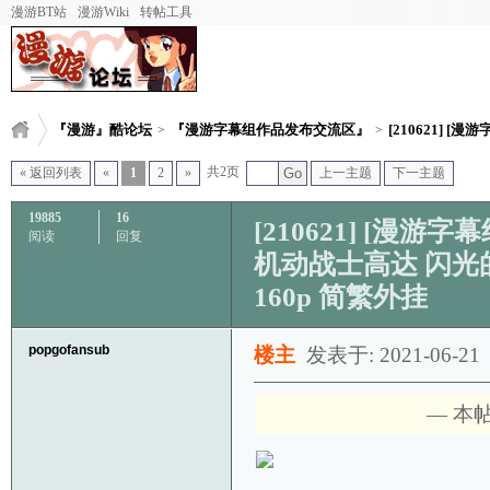
漫游BT站
漫游Wiki
转帖工具
『漫游』酷论坛
『漫游字幕组作品发布交流区』
[210621] [漫游字
>
>
共2页
« 返回列表
«
1
2
»
Go
上一主题
下一主题
19885
16
[210621] [漫游字幕组]
阅读
回复
机动战士高达 闪光的哈萨维
160p 简繁外挂
popgofansub
楼主
发表于: 2021-06-21
— 本帖被