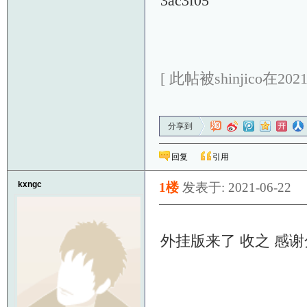
3ac3f05
[ 此帖被shinjico在202
分享到
回复
引用
kxngc
1楼
发表于: 2021-06-22
外挂版来了 收之 感