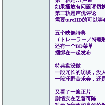
第一轨是7.1声道
如果播放有问题请切换
第三轨是声优评论
需要tureHD的可以等
五个映像特典
（トレーラー／特報映
还有一个BD菜单
捆绑在一起发布
特典盘没做
一段冗长的访谈，没
一段泽野音乐会，还
又看了一遍正片
剧情实在乏善可陈