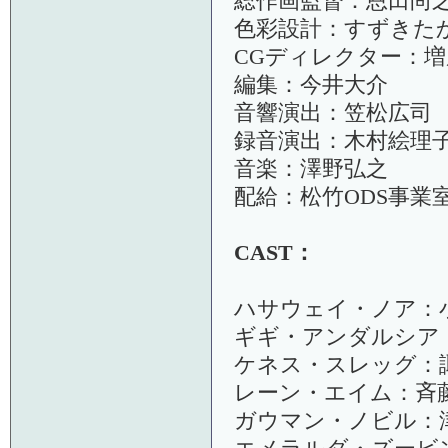
総作画監督：恩田尚
色彩設計：すずきた
CGディレクター：
編集：今井大介
音響演出：笠松広司
録音演出：木村絵理
音楽：澤野弘之
配給：松竹ODS事業
CAST：
ハサウェイ・ノア：小
ギギ・アンダルシア
ケネス・スレッグ：諏
レーン・エイム：斉藤
ガウマン・ノビル：津