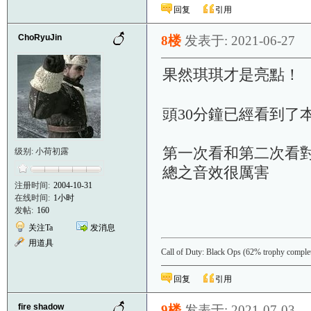
回复
引用
ChoRyuJin
8楼
发表于: 2021-06-27
果然琪琪才是亮點！
頭30分鐘已經看到了
第一次看和第二次看對
级别: 小荷初露
總之音效很厲害
注册时间:
2004-10-31
在线时间:
1小时
发帖:
160
关注Ta
发消息
用道具
Call of Duty: Black Ops (62% trophy comple
回复
引用
fire shadow
9楼
发表于: 2021-07-03