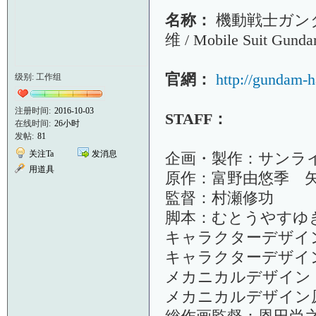
名称：
機動戦士ガンダ
维 / Mobile Suit Gund
官網：
http://gundam-h
级别: 工作组
注册时间:
2016-10-03
STAFF：
在线时间:
26小时
发帖:
81
关注Ta
发消息
企画・製作：サンラ
用道具
原作：富野由悠季 矢
監督：村瀬修功
脚本：むとうやすゆ
キャラクターデザイン：
キャラクターデザイ
メカニカルデザイン
メカニカルデザイン