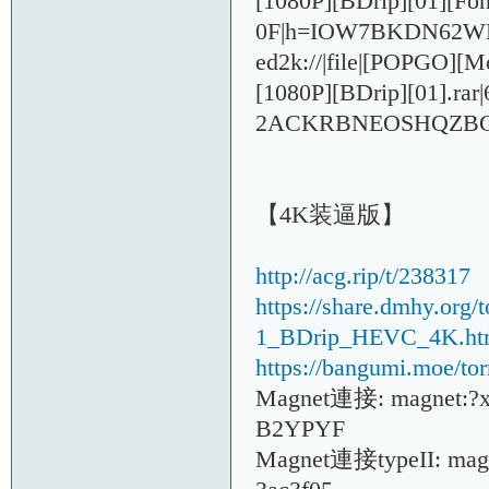
[1080P][BDrip][01][F
0F|h=IOW7BKDN62W
ed2k://|file|[POPGO]
[1080P][BDrip][01]
.ra
2ACKRBNEOSHQZBG
【4K装逼版】
http://acg.rip/t/238317
https://share.dmhy.or
1_BDrip_HEVC_4K.ht
https://bangumi.moe/to
Magnet連接: magnet:
B2YPYF
Magnet連接typeII: magn