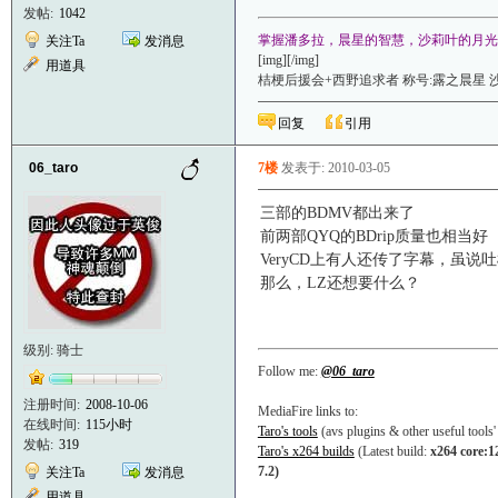
发帖:
1042
掌握潘多拉，晨星的智慧，沙莉叶的月光
关注Ta
发消息
[img][/img]
用道具
桔梗后援会+西野追求者 称号:露之晨星 
回复
引用
06_taro
7楼
发表于: 2010-03-05
三部的BDMV都出来了
前两部QYQ的BDrip质量也相当好
VeryCD上有人还传了字幕，虽
那么，LZ还想要什么？
级别: 骑士
Follow me:
@06_taro
注册时间:
2008-10-06
MediaFire links to:
在线时间:
115小时
Taro's tools
(avs plugins & other useful tools'
发帖:
319
Taro's x264 builds
(Latest build:
x264 core:
7.2)
关注Ta
发消息
用道具