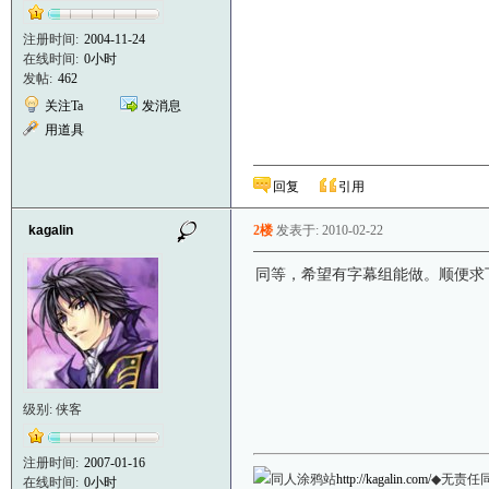
注册时间:
2004-11-24
在线时间:
0小时
发帖:
462
关注Ta
发消息
用道具
回复
引用
kagalin
2楼
发表于: 2010-02-22
同等，希望有字幕组能做。顺便求
级别: 侠客
注册时间:
2007-01-16
同人涂鸦站
http://kagalin.com/
◆无责任
在线时间:
0小时