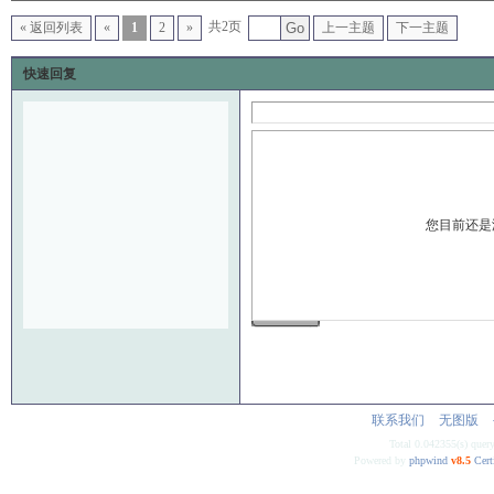
共2页
« 返回列表
«
1
2
»
Go
上一主题
下一主题
快速回复
您目前还是
发 布
联系我们
无图版
Total 0.042355(s) quer
Powered by
phpwind
v8.5
Cert